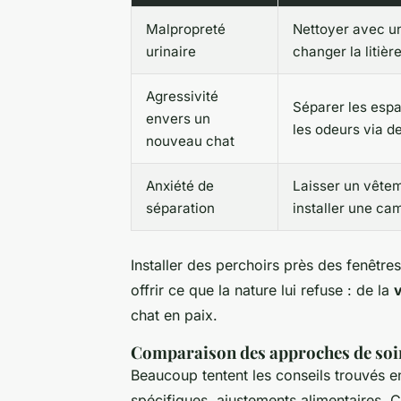
Malpropreté
Nettoyer avec u
urinaire
changer la litiè
Agressivité
Séparer les esp
envers un
les odeurs via d
nouveau chat
Anxiété de
Laisser un vêtem
séparation
installer une ca
Installer des perchoirs près des fenêtre
offrir ce que la nature lui refuse : de la
v
chat en paix.
Comparaison des approches de soi
Beaucoup tentent les conseils trouvés e
spécifiques, ajustements alimentaires. C