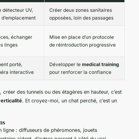
n détecteur UV,
Créer deux zones sanitaires
re d’emplacement
opposées, loin des passages
aces, échanger
Mise en place d’un protocole
es linges
de réintroduction progressive
ent porté,
Développer le
medical training
méra interactive
pour renforcer la confiance
s, créer des tunnels ou des étagères en hauteur, c’est
erticalité
. Et croyez-moi, un chat perché, c’est un
ns
n ligne : diffuseurs de phéromones, jouets
ertains aident, d’autres passent à côté du vrai