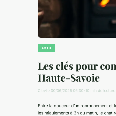
ACTU
Les clés pour co
Haute-Savoie
Clovis
•
30/06/2026 06:30
•
10 min de lecture
Entre la douceur d’un ronronnement et les
les miaulements à 3h du matin, le chat 