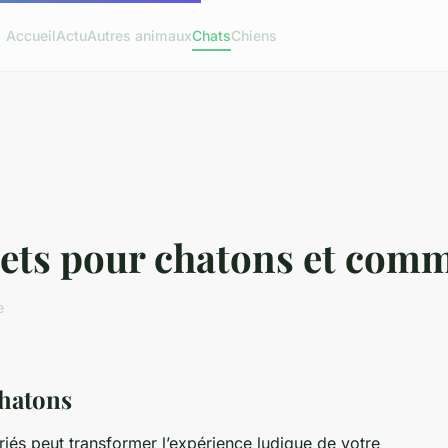
Accueil
Actu
Autres animaux
Chats
Chiens
uets pour chatons et comm
e
chatons
iés peut transformer l’expérience ludique de votre