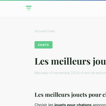
Accueil
›
Chats
CHATS
Les meilleurs jo
Marceau
•
4 novembre 2024
•
4 min de lectur
Les meilleurs jouets pour 
Choisir les
jouets pour chatons
appropr