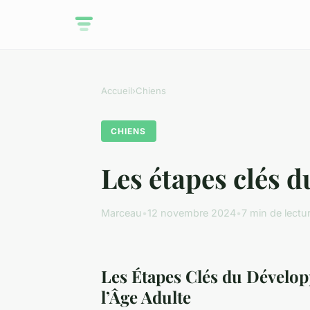
Accueil
›
Chiens
CHIENS
Les étapes clés 
Marceau
•
12 novembre 2024
•
7 min de lectu
Les Étapes Clés du Dévelo
l’Âge Adulte